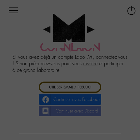
Afficher
Panneau de gestion des cookies
Labo
Connex
-
le
M-
menu
Aller
au
CONNEXION
menu
Aller
Si vous avez déjà un compte Labo -M-, connectez-vous
au
! Sinon précipitez-vous pour vous
inscrire
et participer
contenu
à ce grand laboratoire.
Aller
à
UTILISER EMAIL / PSEUDO
la
recherche
Continuer avec Facebook
Continuer avec Discord