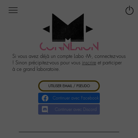
Afficher
Panneau de gestion des cookies
Labo
Connex
-
le
M-
menu
Aller
au
CONNEXION
menu
Aller
Si vous avez déjà un compte Labo -M-, connectez-vous
au
! Sinon précipitez-vous pour vous
inscrire
et participer
contenu
à ce grand laboratoire.
Aller
à
UTILISER EMAIL / PSEUDO
la
recherche
Continuer avec Facebook
Continuer avec Discord