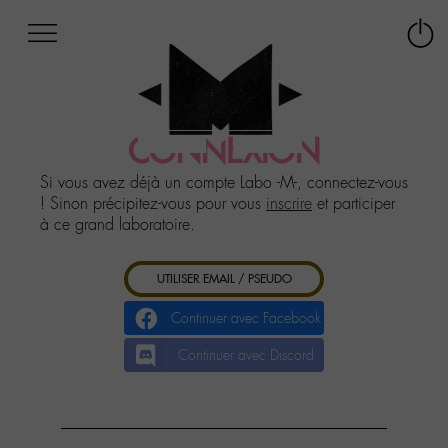
Afficher
Panneau de gestion des cookies
Labo
Connex
-
le
M-
menu
Aller
au
CONNEXION
menu
Aller
Si vous avez déjà un compte Labo -M-, connectez-vous
au
! Sinon précipitez-vous pour vous
inscrire
et participer
contenu
à ce grand laboratoire.
Aller
à
UTILISER EMAIL / PSEUDO
la
recherche
Continuer avec Facebook
Continuer avec Discord