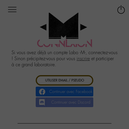
Afficher
Panneau de gestion des cookies
Labo
Connex
-
le
M-
menu
Aller
au
CONNEXION
menu
Aller
Si vous avez déjà un compte Labo -M-, connectez-vous
au
! Sinon précipitez-vous pour vous
inscrire
et participer
contenu
à ce grand laboratoire.
Aller
à
UTILISER EMAIL / PSEUDO
la
recherche
Continuer avec Facebook
Continuer avec Discord