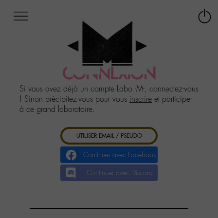
Afficher
Panneau de gestion des cookies
Labo
Connex
-
le
M-
menu
Aller
au
CONNEXION
menu
Aller
Si vous avez déjà un compte Labo -M-, connectez-vous
au
! Sinon précipitez-vous pour vous
inscrire
et participer
contenu
à ce grand laboratoire.
Aller
à
UTILISER EMAIL / PSEUDO
la
recherche
Continuer avec Facebook
Continuer avec Discord