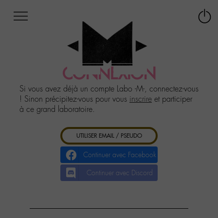
Afficher
Panneau de gestion des cookies
Labo
Connex
-
le
M-
menu
Aller
au
CONNEXION
menu
Aller
Si vous avez déjà un compte Labo -M-, connectez-vous
au
! Sinon précipitez-vous pour vous
inscrire
et participer
contenu
à ce grand laboratoire.
Aller
à
UTILISER EMAIL / PSEUDO
la
recherche
Continuer avec Facebook
Continuer avec Discord