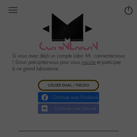
Afficher
Panneau de gestion des cookies
Labo
Connex
-
le
M-
menu
Aller
au
CONNEXION
menu
Aller
Si vous avez déjà un compte Labo -M-, connectez-vous
au
! Sinon précipitez-vous pour vous
inscrire
et participer
contenu
à ce grand laboratoire.
Aller
à
UTILISER EMAIL / PSEUDO
la
recherche
Continuer avec Facebook
Continuer avec Discord