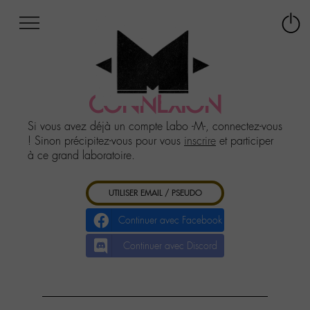
Afficher
Panneau de gestion des cookies
Labo
Connex
-
le
M-
menu
Aller
au
CONNEXION
menu
Aller
Si vous avez déjà un compte Labo -M-, connectez-vous
au
! Sinon précipitez-vous pour vous
inscrire
et participer
contenu
à ce grand laboratoire.
Aller
à
UTILISER EMAIL / PSEUDO
la
recherche
Continuer avec Facebook
Continuer avec Discord