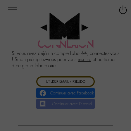
Afficher
Panneau de gestion des cookies
Labo
Connex
-
le
M-
menu
Aller
au
CONNEXION
menu
Aller
Si vous avez déjà un compte Labo -M-, connectez-vous
au
! Sinon précipitez-vous pour vous
inscrire
et participer
contenu
à ce grand laboratoire.
Aller
à
UTILISER EMAIL / PSEUDO
la
recherche
Continuer avec Facebook
Continuer avec Discord