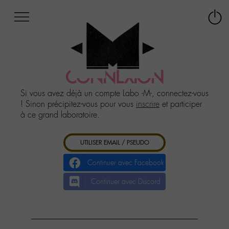
Afficher
Panneau de gestion des cookies
Labo
Connex
-
le
M-
menu
Aller
au
CONNEXION
menu
Aller
Si vous avez déjà un compte Labo -M-, connectez-vous
au
! Sinon précipitez-vous pour vous
inscrire
et participer
contenu
à ce grand laboratoire.
Aller
à
UTILISER EMAIL / PSEUDO
la
recherche
Continuer avec Facebook
Continuer avec Discord