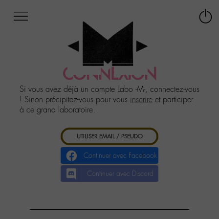
Afficher
Panneau de gestion des cookies
Labo
Connex
-
le
M-
menu
Aller
au
CONNEXION
menu
Aller
Si vous avez déjà un compte Labo -M-, connectez-vous
au
! Sinon précipitez-vous pour vous
inscrire
et participer
contenu
à ce grand laboratoire.
Aller
à
UTILISER EMAIL / PSEUDO
la
recherche
Continuer avec Facebook
Continuer avec Discord