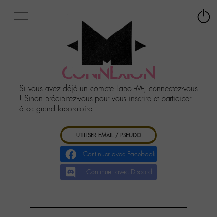
Afficher
Panneau de gestion des cookies
Labo
Connex
-
le
M-
menu
Aller
au
CONNEXION
menu
Aller
Si vous avez déjà un compte Labo -M-, connectez-vous
au
! Sinon précipitez-vous pour vous
inscrire
et participer
contenu
à ce grand laboratoire.
Aller
à
UTILISER EMAIL / PSEUDO
la
recherche
Continuer avec Facebook
Continuer avec Discord