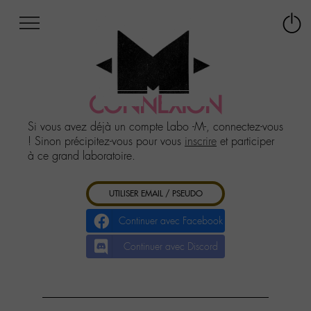
Afficher
Panneau de gestion des cookies
Labo
Connex
-
le
M-
menu
Aller
au
CONNEXION
menu
Aller
Si vous avez déjà un compte Labo -M-, connectez-vous
au
! Sinon précipitez-vous pour vous
inscrire
et participer
contenu
à ce grand laboratoire.
Aller
à
UTILISER EMAIL / PSEUDO
la
recherche
Continuer avec Facebook
Continuer avec Discord