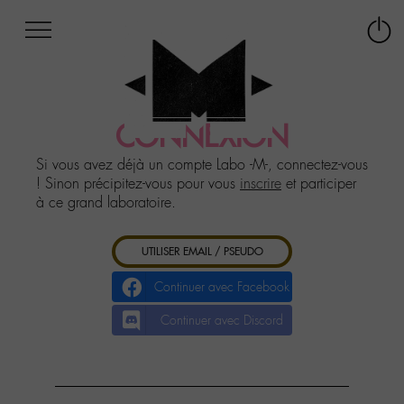
Afficher
Panneau de gestion des cookies
Labo
Connex
-
le
M-
menu
Aller
au
CONNEXION
menu
Aller
Si vous avez déjà un compte Labo -M-, connectez-vous
au
! Sinon précipitez-vous pour vous
inscrire
et participer
contenu
à ce grand laboratoire.
Aller
à
UTILISER EMAIL / PSEUDO
la
recherche
Continuer avec Facebook
Continuer avec Discord