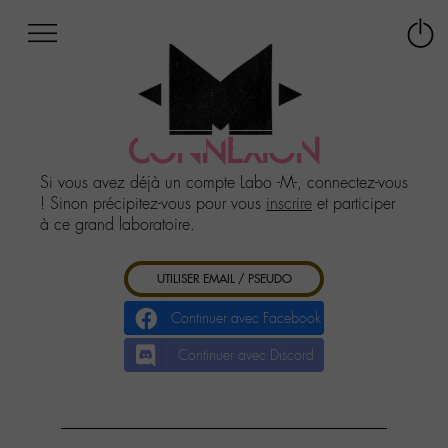
Afficher
Panneau de gestion des cookies
Labo
Connex
-
le
M-
menu
Aller
au
CONNEXION
menu
Aller
Si vous avez déjà un compte Labo -M-, connectez-vous
au
! Sinon précipitez-vous pour vous
inscrire
et participer
contenu
à ce grand laboratoire.
Aller
à
UTILISER EMAIL / PSEUDO
la
recherche
Continuer avec Facebook
Continuer avec Discord