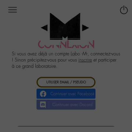
Afficher
Panneau de gestion des cookies
Labo
Connex
-
le
M-
menu
Aller
au
CONNEXION
menu
Aller
Si vous avez déjà un compte Labo -M-, connectez-vous
au
! Sinon précipitez-vous pour vous
inscrire
et participer
contenu
à ce grand laboratoire.
Aller
à
UTILISER EMAIL / PSEUDO
la
recherche
Continuer avec Facebook
Continuer avec Discord