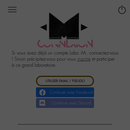
Afficher
Panneau de gestion des cookies
Labo
Connex
-
le
M-
menu
Aller
au
CONNEXION
menu
Aller
Si vous avez déjà un compte Labo -M-, connectez-vous
au
! Sinon précipitez-vous pour vous
inscrire
et participer
contenu
à ce grand laboratoire.
Aller
à
UTILISER EMAIL / PSEUDO
la
recherche
Continuer avec Facebook
Continuer avec Discord