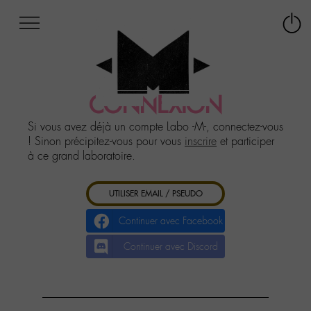
Afficher
Panneau de gestion des cookies
Labo
Connex
-
le
M-
menu
Aller
au
CONNEXION
menu
Aller
Si vous avez déjà un compte Labo -M-, connectez-vous
au
! Sinon précipitez-vous pour vous
inscrire
et participer
contenu
à ce grand laboratoire.
Aller
à
UTILISER EMAIL / PSEUDO
la
recherche
Continuer avec Facebook
Continuer avec Discord