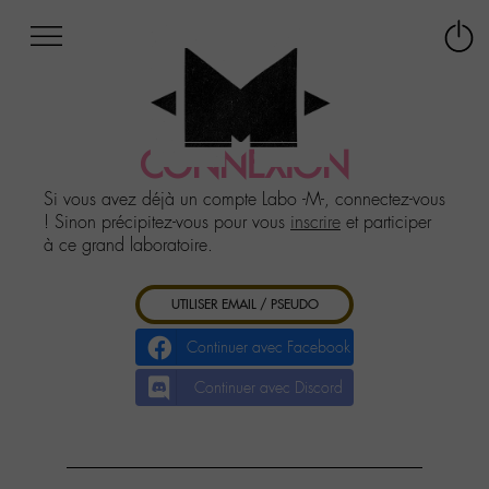
Afficher
Panneau de gestion des cookies
Labo
Connex
-
le
M-
menu
Aller
au
CONNEXION
menu
Aller
Si vous avez déjà un compte Labo -M-, connectez-vous
au
! Sinon précipitez-vous pour vous
inscrire
et participer
contenu
à ce grand laboratoire.
Aller
à
UTILISER EMAIL / PSEUDO
la
recherche
Continuer avec Facebook
Continuer avec Discord