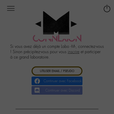
Afficher
Panneau de gestion des cookies
Labo
Connex
-
le
M-
menu
Aller
au
CONNEXION
menu
Aller
Si vous avez déjà un compte Labo -M-, connectez-vous
au
! Sinon précipitez-vous pour vous
inscrire
et participer
contenu
à ce grand laboratoire.
Aller
à
UTILISER EMAIL / PSEUDO
la
recherche
Continuer avec Facebook
Continuer avec Discord