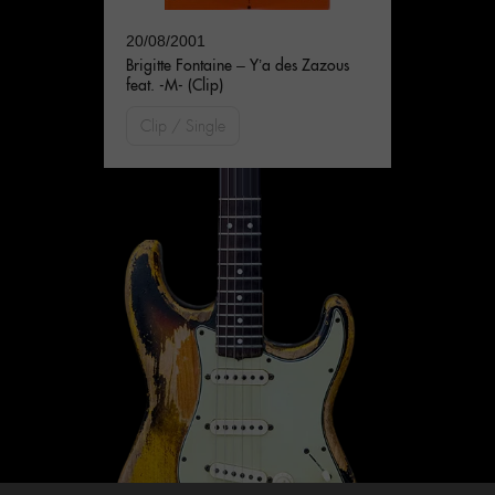
20/08/2001
Brigitte Fontaine – Y’a des Zazous
feat. -M- (Clip)
Clip / Single