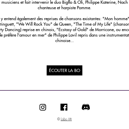
musiciens et fait intervenir le duo Bigflo & Oli, Philippe Katerine, Nach 
chanteuse et harpiste Pomme.
y entend également des reprises de chansons existantes: "Mon homme
tinguett, "We Will Rock You" de Queen, "The Time of My Life" (chanso
rty Dancing) reprise en chinois, "Ecstasy of Gold" de Morricone, ou enc
le préfère l'amour en mer" de Philippe Lavil repris dans une instrumenta
chinoise...
ÉCOUTER LA BO
©
Labo -M-