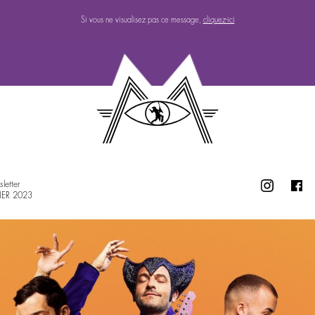
Si vous ne visualisez pas ce message,
cliquez-ici
letter
IER 2023