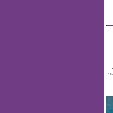
-
nou