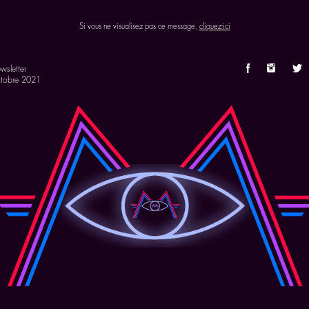
Si vous ne visualisez pas ce message,
cliquez-ici
wsletter
tobre 2021