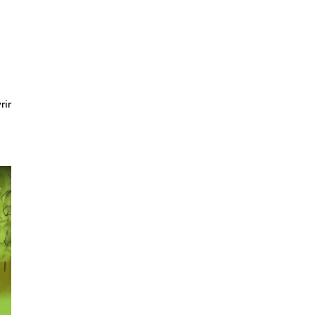
u
rir