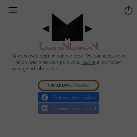
Afficher
Panneau de gestion des cookies
Labo
Connex
-
le
M-
menu
Aller
au
CONNEXION
menu
Aller
Si vous avez déjà un compte Labo -M-, connectez-vous
au
! Sinon précipitez-vous pour vous
inscrire
et participer
contenu
à ce grand laboratoire.
Aller
à
UTILISER EMAIL / PSEUDO
la
recherche
Continuer avec Facebook
Continuer avec Discord