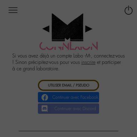
Afficher
Panneau de gestion des cookies
Labo
Connex
-
le
M-
menu
Aller
au
CONNEXION
menu
Aller
Si vous avez déjà un compte Labo -M-, connectez-vous
au
! Sinon précipitez-vous pour vous
inscrire
et participer
contenu
à ce grand laboratoire.
Aller
à
UTILISER EMAIL / PSEUDO
la
recherche
Continuer avec Facebook
Continuer avec Discord