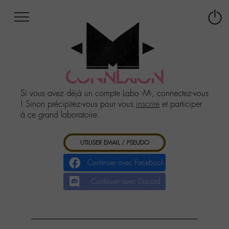
Afficher
Panneau de gestion des cookies
Labo
Connex
-
le
M-
menu
Aller
au
CONNEXION
menu
Aller
Si vous avez déjà un compte Labo -M-, connectez-vous
au
! Sinon précipitez-vous pour vous
inscrire
et participer
contenu
à ce grand laboratoire.
Aller
à
UTILISER EMAIL / PSEUDO
la
recherche
Continuer avec Facebook
Continuer avec Discord