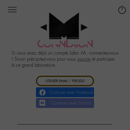
Afficher
Panneau de gestion des cookies
Labo
Connex
-
le
M-
menu
Aller
au
CONNEXION
menu
Aller
Si vous avez déjà un compte Labo -M-, connectez-vous
au
! Sinon précipitez-vous pour vous
inscrire
et participer
contenu
à ce grand laboratoire.
Aller
à
UTILISER EMAIL / PSEUDO
la
recherche
Continuer avec Facebook
Continuer avec Discord