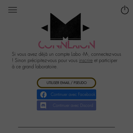
Afficher
Panneau de gestion des cookies
Labo
Connex
-
le
M-
menu
Aller
au
CONNEXION
menu
Aller
Si vous avez déjà un compte Labo -M-, connectez-vous
au
! Sinon précipitez-vous pour vous
inscrire
et participer
contenu
à ce grand laboratoire.
Aller
à
UTILISER EMAIL / PSEUDO
la
recherche
Continuer avec Facebook
Continuer avec Discord