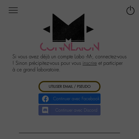
Afficher
Panneau de gestion des cookies
Labo
Connex
-
le
M-
menu
Aller
au
CONNEXION
menu
Aller
Si vous avez déjà un compte Labo -M-, connectez-vous
au
! Sinon précipitez-vous pour vous
inscrire
et participer
contenu
à ce grand laboratoire.
Aller
à
UTILISER EMAIL / PSEUDO
la
recherche
Continuer avec Facebook
Continuer avec Discord