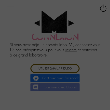
Afficher
Panneau de gestion des cookies
Labo
Connex
-
le
M-
menu
Aller
au
CONNEXION
menu
Aller
Si vous avez déjà un compte Labo -M-, connectez-vous
au
! Sinon précipitez-vous pour vous
inscrire
et participer
contenu
à ce grand laboratoire.
Aller
à
UTILISER EMAIL / PSEUDO
la
recherche
Continuer avec Facebook
Continuer avec Discord