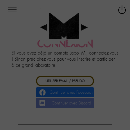
Afficher
Panneau de gestion des cookies
Labo
Connex
-
le
M-
menu
Aller
au
CONNEXION
menu
Aller
Si vous avez déjà un compte Labo -M-, connectez-vous
au
! Sinon précipitez-vous pour vous
inscrire
et participer
contenu
à ce grand laboratoire.
Aller
à
UTILISER EMAIL / PSEUDO
la
recherche
Continuer avec Facebook
Continuer avec Discord