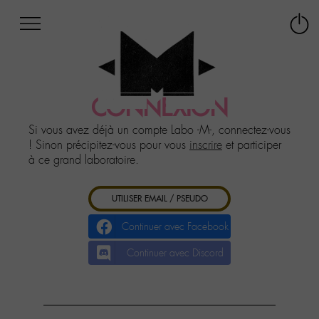
Afficher
Panneau de gestion des cookies
Labo
Connex
-
le
M-
menu
Aller
au
CONNEXION
menu
Aller
Si vous avez déjà un compte Labo -M-, connectez-vous
au
! Sinon précipitez-vous pour vous
inscrire
et participer
contenu
à ce grand laboratoire.
Aller
à
UTILISER EMAIL / PSEUDO
la
recherche
Continuer avec Facebook
Continuer avec Discord