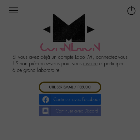
Afficher
Panneau de gestion des cookies
Labo
Connex
-
le
M-
menu
Aller
au
CONNEXION
menu
Aller
Si vous avez déjà un compte Labo -M-, connectez-vous
au
! Sinon précipitez-vous pour vous
inscrire
et participer
contenu
à ce grand laboratoire.
Aller
à
UTILISER EMAIL / PSEUDO
la
recherche
Continuer avec Facebook
Continuer avec Discord