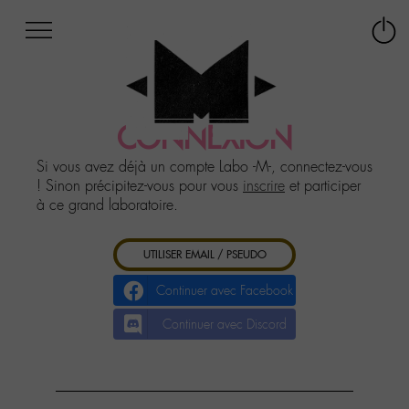
Afficher
Panneau de gestion des cookies
Labo
Connex
-
le
M-
menu
Aller
au
CONNEXION
menu
Aller
Si vous avez déjà un compte Labo -M-, connectez-vous
au
! Sinon précipitez-vous pour vous
inscrire
et participer
contenu
à ce grand laboratoire.
Aller
à
UTILISER EMAIL / PSEUDO
la
recherche
Continuer avec Facebook
Continuer avec Discord