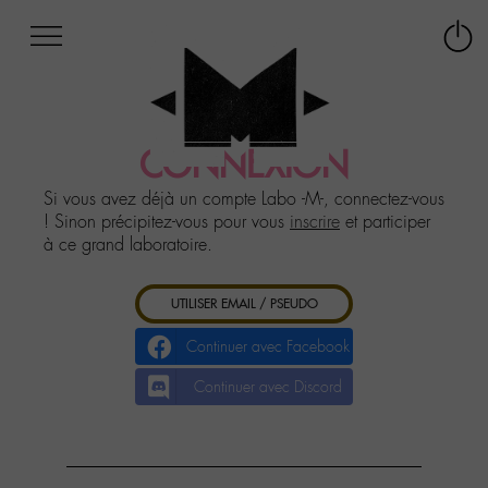
Afficher
Panneau de gestion des cookies
Labo
Connex
-
le
M-
menu
Aller
au
CONNEXION
menu
Aller
Si vous avez déjà un compte Labo -M-, connectez-vous
au
! Sinon précipitez-vous pour vous
inscrire
et participer
contenu
à ce grand laboratoire.
Aller
à
UTILISER EMAIL / PSEUDO
la
recherche
Continuer avec Facebook
Continuer avec Discord