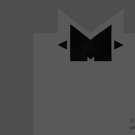
Panneau de gestion des cookies
LABO
-
Aller
Laboratoire
au
poétique
M-
menu
et
musical
Aller
autour
au
de
contenu
l'univers
Aller
de
-
à
M-
la
recherche
Si
pr