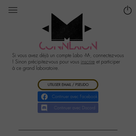
Afficher
Panneau de gestion des cookies
Labo
Connex
-
le
M-
menu
Aller
au
CONNEXION
menu
Aller
Si vous avez déjà un compte Labo -M-, connectez-vous
au
! Sinon précipitez-vous pour vous
inscrire
et participer
contenu
à ce grand laboratoire.
Aller
à
UTILISER EMAIL / PSEUDO
la
recherche
Continuer avec Facebook
Continuer avec Discord