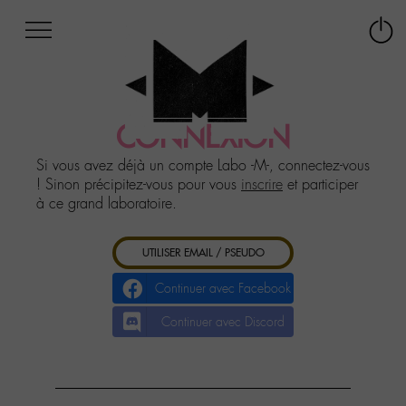
Afficher
Panneau de gestion des cookies
Labo
Connex
-
le
M-
menu
Aller
au
CONNEXION
menu
Aller
Si vous avez déjà un compte Labo -M-, connectez-vous
au
! Sinon précipitez-vous pour vous
inscrire
et participer
contenu
à ce grand laboratoire.
Aller
à
UTILISER EMAIL / PSEUDO
la
recherche
Continuer avec Facebook
Continuer avec Discord