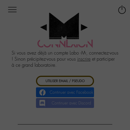
Afficher
Panneau de gestion des cookies
Labo
Connex
-
le
M-
menu
Aller
au
CONNEXION
menu
Aller
Si vous avez déjà un compte Labo -M-, connectez-vous
au
! Sinon précipitez-vous pour vous
inscrire
et participer
contenu
à ce grand laboratoire.
Aller
à
UTILISER EMAIL / PSEUDO
la
recherche
Continuer avec Facebook
Continuer avec Discord