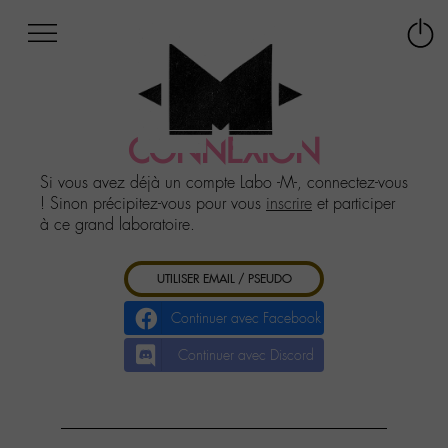
Afficher
Panneau de gestion des cookies
Labo
Connex
-
le
M-
menu
Aller
au
CONNEXION
menu
Aller
Si vous avez déjà un compte Labo -M-, connectez-vous
au
! Sinon précipitez-vous pour vous
inscrire
et participer
contenu
à ce grand laboratoire.
Aller
à
UTILISER EMAIL / PSEUDO
la
recherche
Continuer avec Facebook
Continuer avec Discord