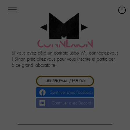
Afficher
Panneau de gestion des cookies
Labo
Connex
-
le
M-
menu
Aller
au
CONNEXION
menu
Aller
Si vous avez déjà un compte Labo -M-, connectez-vous
au
! Sinon précipitez-vous pour vous
inscrire
et participer
contenu
à ce grand laboratoire.
Aller
à
UTILISER EMAIL / PSEUDO
la
recherche
Continuer avec Facebook
Continuer avec Discord