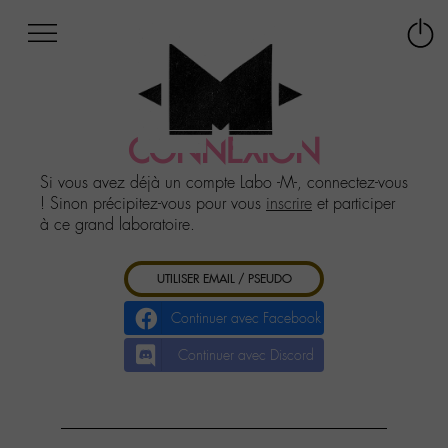
Afficher
Panneau de gestion des cookies
Labo
Connex
-
le
M-
menu
Aller
au
CONNEXION
menu
Aller
Si vous avez déjà un compte Labo -M-, connectez-vous
au
! Sinon précipitez-vous pour vous
inscrire
et participer
contenu
à ce grand laboratoire.
Aller
à
UTILISER EMAIL / PSEUDO
la
recherche
Continuer avec Facebook
Continuer avec Discord