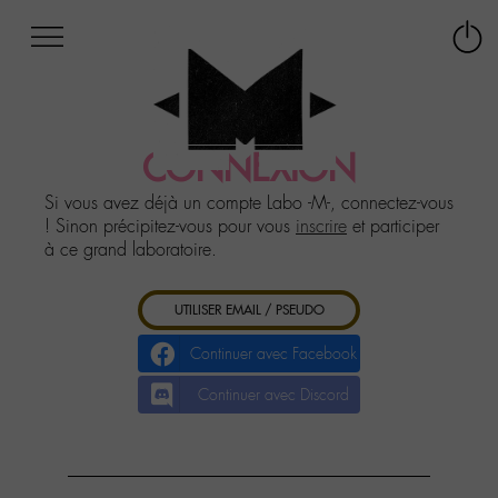
Afficher
Panneau de gestion des cookies
Labo
Connex
-
le
M-
menu
Aller
au
CONNEXION
menu
Aller
Si vous avez déjà un compte Labo -M-, connectez-vous
au
! Sinon précipitez-vous pour vous
inscrire
et participer
contenu
à ce grand laboratoire.
Aller
à
UTILISER EMAIL / PSEUDO
la
recherche
Continuer avec Facebook
Continuer avec Discord