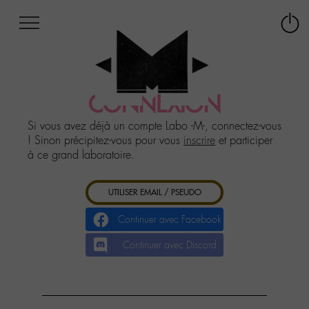
Afficher
Panneau de gestion des cookies
Labo
Connex
-
le
M-
menu
Aller
au
CONNEXION
menu
Aller
Si vous avez déjà un compte Labo -M-, connectez-vous
au
! Sinon précipitez-vous pour vous
inscrire
et participer
contenu
à ce grand laboratoire.
Aller
à
UTILISER EMAIL / PSEUDO
la
recherche
Continuer avec Facebook
Continuer avec Discord