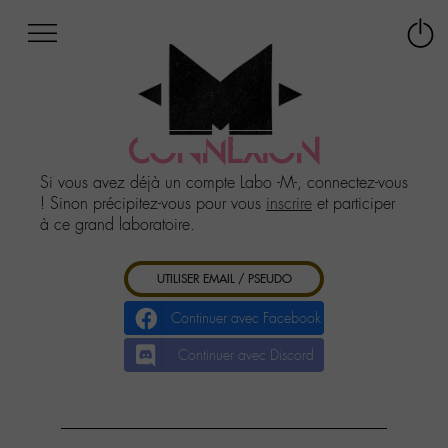
Afficher
Panneau de gestion des cookies
Labo
Connex
-
le
M-
menu
Aller
au
CONNEXION
menu
Aller
Si vous avez déjà un compte Labo -M-, connectez-vous
au
! Sinon précipitez-vous pour vous
inscrire
et participer
contenu
à ce grand laboratoire.
Aller
à
UTILISER EMAIL / PSEUDO
la
recherche
Continuer avec Facebook
Continuer avec Discord