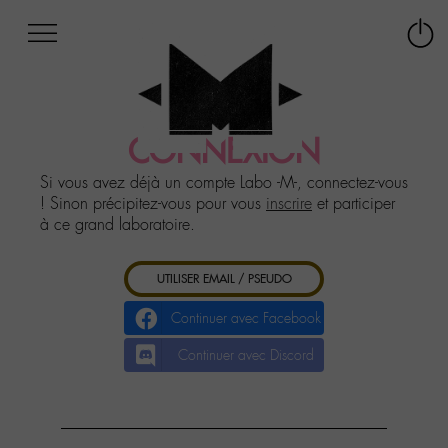
Afficher
Panneau de gestion des cookies
Labo
Connex
-
le
M-
menu
Aller
au
CONNEXION
menu
Aller
Si vous avez déjà un compte Labo -M-, connectez-vous
au
! Sinon précipitez-vous pour vous
inscrire
et participer
contenu
à ce grand laboratoire.
Aller
à
UTILISER EMAIL / PSEUDO
la
recherche
Continuer avec Facebook
Continuer avec Discord