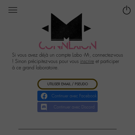
Afficher
Panneau de gestion des cookies
Labo
Connex
-
le
M-
menu
Aller
au
CONNEXION
menu
Aller
Si vous avez déjà un compte Labo -M-, connectez-vous
au
! Sinon précipitez-vous pour vous
inscrire
et participer
contenu
à ce grand laboratoire.
Aller
à
UTILISER EMAIL / PSEUDO
la
recherche
Continuer avec Facebook
Continuer avec Discord