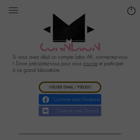
Afficher
Panneau de gestion des cookies
Labo
Connex
-
le
M-
menu
Aller
au
CONNEXION
menu
Aller
Si vous avez déjà un compte Labo -M-, connectez-vous
au
! Sinon précipitez-vous pour vous
inscrire
et participer
contenu
à ce grand laboratoire.
Aller
à
UTILISER EMAIL / PSEUDO
la
recherche
Continuer avec Facebook
Continuer avec Discord