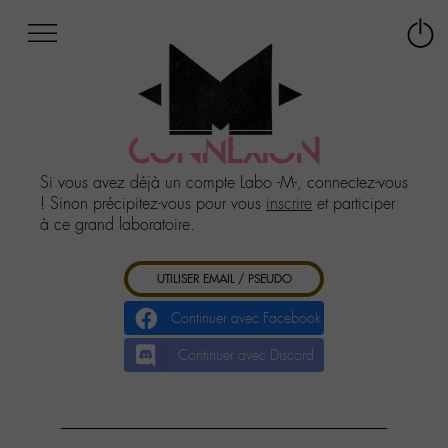
Afficher
Panneau de gestion des cookies
Labo
Connex
-
le
M-
menu
Aller
au
CONNEXION
menu
Aller
Si vous avez déjà un compte Labo -M-, connectez-vous
au
! Sinon précipitez-vous pour vous
inscrire
et participer
contenu
à ce grand laboratoire.
Aller
à
UTILISER EMAIL / PSEUDO
la
recherche
Continuer avec Facebook
Continuer avec Discord